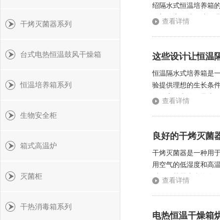
绍隔水式恒温培养箱
管架分离，从而达到
查看详情
干烤灭菌器系列
质，而水槽则是用来加
台式电热恒温鼓风干燥箱
这些设计让恒温
恒温隔水式培养箱是
恒温培养箱系列
验提供理想的生长条
的热容量和热传导来
查看详情
的基础上，还配备了湿
生物安全柜
良好的干烤灭菌
箱式高温炉
干烤灭菌器是一种用
用空气的低湿度和高温
灭菌柜
时，灭菌器也允许人
查看详情
液体物品进行消毒和灭
干热消毒箱系列
电热恒温干燥箱