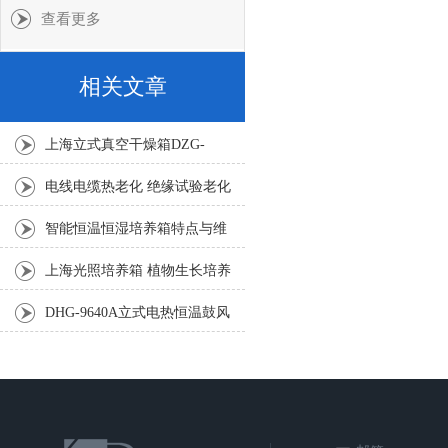
查看更多
相关文章
上海立式真空干燥箱DZG-
6050SA
电线电缆热老化 绝缘试验老化
箱DHG-401A
智能恒温恒湿培养箱特点与维
护
上海光照培养箱 植物生长培养
箱
DHG-9640A立式电热恒温鼓风
干燥箱技术参数及图片