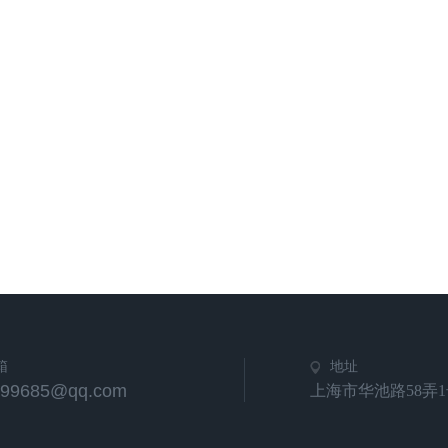
箱
地址
799685@qq.com
上海市华池路58弄1