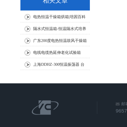
相关文章
电热恒温干燥箱烘箱|培因百科
隔水式恒温箱-恒温隔水式培养
箱
广东200度电热恒温鼓风干燥箱
101-4型操作说明书、技术参数
电线电缆热延伸老化试验箱
上海DDHZ-300恒温振荡器 台
式振荡培养箱
邮
965