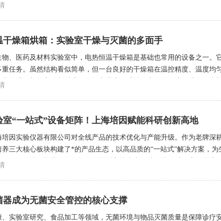
的运行性能和人性化的操作界面，在中科院环境研究所的科研工作中发挥
情
靠的技术支持。专业品质保障扬州培英实验仪器始终致力于为科研机构提供高
温干燥箱烘箱：实验室干燥与灭菌的多面手
生物、医药及材料实验室中，电热恒温干燥箱是基础也常用的设备之一。
多重任务。虽然结构看似简单，但一台良好的干燥箱在温控精度、温度均
内空气进行加热和强制对流，在设定温度下维持稳定的热环境，满足各类
情
及使用规范。一、类型与工作原理根据加热方式和气流循环形式的不同，电热
验室“一站式”设备矩阵！上海培因赋能科研创新高地
海培因实验仪器有限公司对全线产品的技术优化与产能升级。作为老牌深
培养三大核心板块构建了*的产品生态，以高品质的“一站式”解决方案，
航。有效解决了样品干燥不均匀、能耗高等痛点。特别是针对工业级需求
情
列方面，[上海培因实验仪器有限公司]提供了针对性的细分产品。从基础的
菌器成为无菌安全管控的核心支撑
康、实验室研究、食品加工等领域，无菌环境与物品灭菌质量是保障诊疗