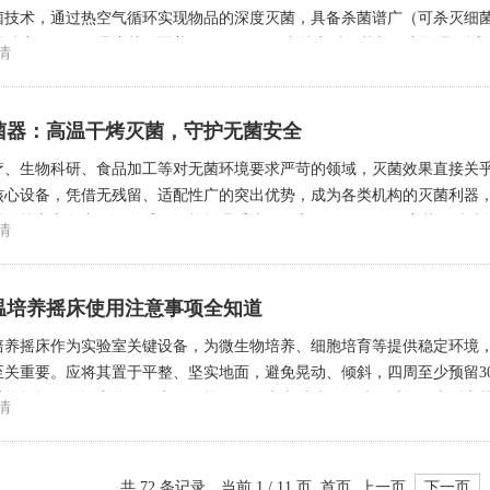
菌技术，通过热空气循环实现物品的深度灭菌，具备杀菌谱广（可杀灭细
精度±1℃），温度范围覆盖100℃-250℃，支持定时灭菌与程序控温
情
等多重安全装置，覆盖台式小型、立式大容量、隧道式连续灭菌等全系列机型
菌器：高温干烤灭菌，守护无菌安全
疗、生物科研、食品加工等对无菌环境要求严苛的领域，灭菌效果直接关
核心设备，凭借无残留、适配性广的突出优势，成为各类机构的灭菌利器
的核心竞争力。设备采用智能控温系统，可实现100℃-300℃宽范围精
情
负载，通过高温破坏微生物的蛋白质结构与核酸活性，杀灭细菌繁殖体、芽孢
温培养摇床使用注意事项全知道
培养摇床作为实验室关键设备，为微生物培养、细胞培育等提供稳定环境
至关重要。应将其置于平整、坚实地面，避免晃动、倾斜，四周至少预留3
过热损坏，且远离热源、电磁干扰源及阳光直射处，如避开暖气、大型电
情
物料有讲究。物料需均匀放置于摇床托盘或夹具上，重量分布均衡，严禁超重
共 72 条记录，当前 1 / 11 页 首页 上一页
下一页