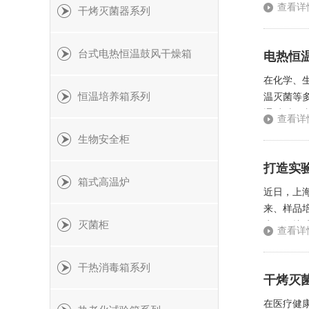
制、稳定
查看详
干烤灭菌器系列
提供了可
台式电热恒温鼓风干燥箱
电热恒
在化学、
恒温培养箱系列
温灭菌等
通过对箱
查看详
技术特点
生物安全柜
打造实
箱式高温炉
近日，上
来、样品
灭菌柜
户保驾护
查看详
样品培养系
干热消毒箱系列
干烤灭
在医疗健