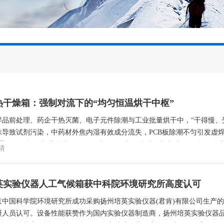
热干燥箱：强制对流下的“均匀恒温烘干中枢”
样品前处理、药企干热灭菌、电子元件除潮与工业批量烘干中，“干得慢、
导致试剂污染，中药材外焦内湿有效成分流失，PCB板除潮不匀引发虚焊。
置局限，把箱内温差从±3~5℃压缩到±1℃内，是科研与制造的“万能干
情
→排湿”四步闭环运行：电热转化：底部/背部风道...
英实验仪器人工气候箱获中科院环境研究所高度认可
京中国科学院环境研究所成功采购扬州培英实验仪器(君肯)有限公司生产
研人员认可。设备性能获赞作为国内实验仪器制造商，扬州培英实验仪器品