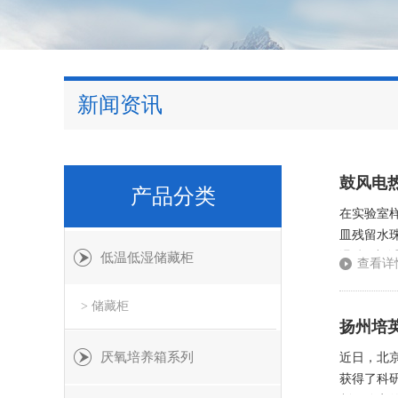
新闻资讯
鼓风电
产品分类
在实验室
皿残留水珠
温”打破静
低温低湿储藏柜
查看详
鼓风→控温
> 储藏柜
扬州培
厌氧培养箱系列
近日，北
获得了科