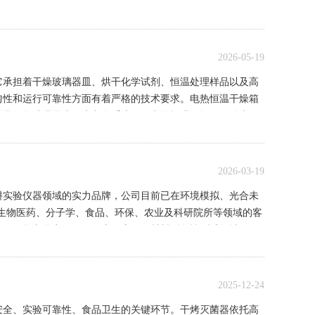
了重要作用。该设备能够模拟各种气候条件，为环境科学研究
品质的实验设备。此次交...
2026-05-19
它承担着干燥玻璃器皿、烘干化学试剂、恒温处理样品以及高
匀性和运行可靠性方面有着严格的技术要求。电热恒温干燥箱
样品的热处理需求。本文将系统介绍电热恒温干燥箱的分类、
恒温干燥箱主要分为自然对流...
2026-03-19
耕实验仪器领域的实力品牌，公司目前已在环境模拟、光合未
为生物医药、分子学、食品、环保、农业及科研院所等领域的客
研发的热老化实验箱，已广泛应用于材料耐久性测试领域。在
电热恒温水槽、恒温培...
2025-12-24
安全、实验可靠性、食品卫生的关键环节。干烤灭菌器依托高