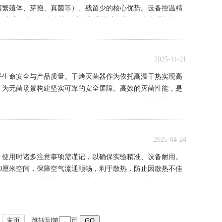
菌繁殖体、芽孢、真菌等）、残留少的核心优势。设备控温精
，适配玻璃、金属、陶瓷等多种耐高温材质物品，配备超温报警、
，...
2025-11-21
乎生命安全与产品质量。干烤灭菌器作为依托高温干热实现高
，为无菌场景构建坚实可靠的安全屏障。高效的灭菌性能，是
准控温，温度均匀性误差控制在±2℃以内，能快速穿透器械、容
、...
2025-04-24
，使用时诸多注意事项需谨记，以确保实验精准、设备耐用。
0厘米空间，保障空气流通顺畅，利于散热，防止因散热不佳
器与窗户旁，维持温度均匀稳定，减少外界因素对温控精度影
运行，依据设备规格，一般...
末页
跳转到第
页