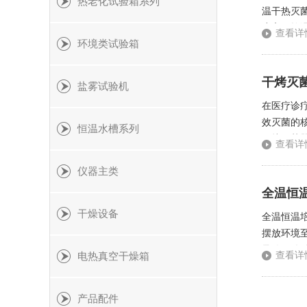
热老化试验箱系列
温干热灭
度高（控温
查看详
环境类试验箱
过流保护
干烤灭
盐雾试验机
在医疗诊
效灭菌的
恒温水槽系列
干烤灭菌器
查看详
器等各类
仪器主类
全温恒
干燥设备
全温恒温
摆放环境
导致元件
查看详
电热真空干燥箱
响。装载
产品配件