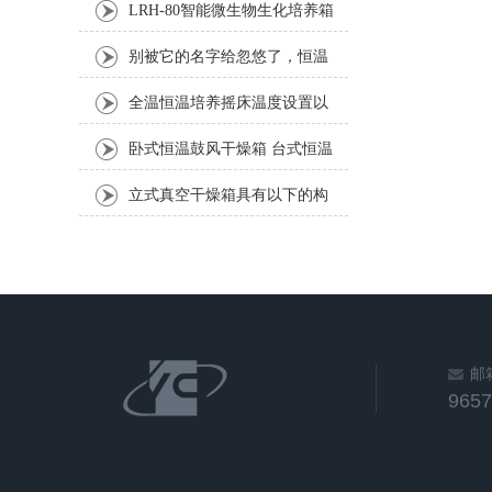
LRH-80智能微生物生化培养箱
别被它的名字给忽悠了，恒温
隔水式培养箱可不能离水使用
全温恒温培养摇床温度设置以
及修正方法
卧式恒温鼓风干燥箱 台式恒温
烤箱 台式烘箱
立式真空干燥箱具有以下的构
造特点
邮
965