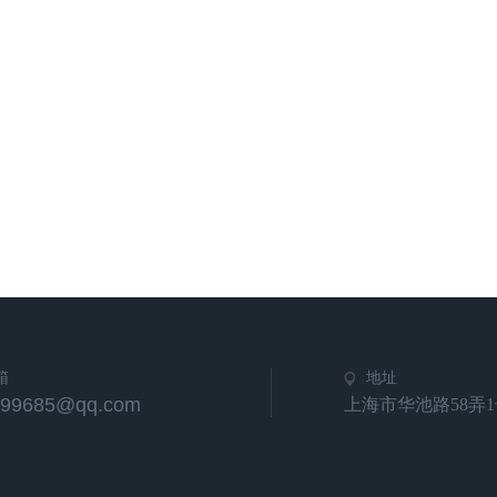
箱
地址
799685@qq.com
上海市华池路58弄1