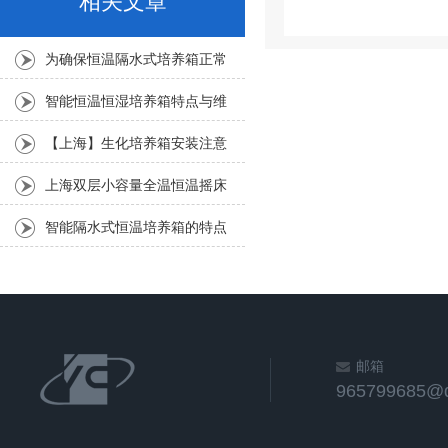
相关文章
为确保恒温隔水式培养箱正常
运行，经常检查非常有必要
智能恒温恒湿培养箱特点与维
护
【上海】生化培养箱安装注意
事项
上海双层小容量全温恒温摇床
NRY-2102C技术参数
​智能隔水式恒温培养箱的特点
邮箱
965799685@