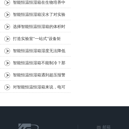
的应用
智能恒温恒湿箱在生物培养中
的应用
智能恒温恒湿箱没水了对实验
有何影响？
选择智能恒温恒湿箱的体积时
可以参考这个
打造实验室“一站式”设备矩
阵！上海培因赋能科研创新高
智能恒温恒湿箱湿度无法降低
地
的原因与解决策略
智能恒温恒湿箱不能制冷？那
问题可大了
智能恒温恒湿箱遇到超压报警
要如何解决？
对智能恒温恒湿箱来说，电可
不是说断就断的
邮箱