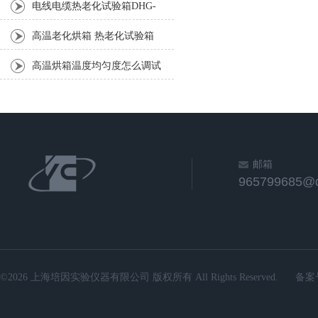
电线电缆热老化试验箱DHG-
401A
高温老化烘箱 热老化试验箱
高温烘箱温度均匀度怎么调试
呢
邮箱
965799685@
©2026 上海培因实验仪器有限公司 版权所有 All Rights Reserved.
备案