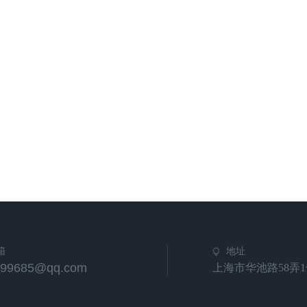
箱
地址
799685@qq.com
上海市华池路58弄1