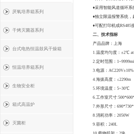
♦采用智能风道循环系
厌氧培养箱系列
♦独立限温报警系统
♦可配打印机或RS4
干烤灭菌器系列
二、
技术指标
产品品牌：
上海
台式电热恒温鼓风干燥箱
1.温度均匀度：±2℃ at
2.定时范围：1~9999mi
恒温培养箱系列
3.电源：AC220V±10% 
4.海拔高度：≤
生物安全柜
5.环境温度：
6.工作室尺寸:500*600
箱式高温炉
7.外形尺寸：690*730*
8.消耗功率：2050W
灭菌柜
9.容积：240L
10.载物托架：2块