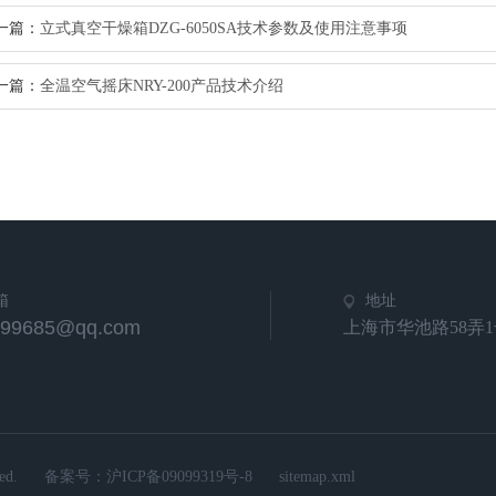
一篇：
立式真空干燥箱DZG-6050SA技术参数及使用注意事项
一篇：
全温空气摇床NRY-200产品技术介绍
箱
地址
799685@qq.com
上海市华池路58弄1
d.
备案号：
沪ICP备09099319号-8
sitemap.xml