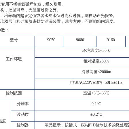
箱水套用不锈钢氩弧焊制造，经久耐用。
结构，控温可靠，无温度过衡之弊。
控温，培养箱内超设定值或者水夹水位过高和过低，则自动声光报警。
化玻璃双层门和硅橡胶密封防泄漏装置，观察方便，不影响箱内温度。
参数：
型号
9050
9080
9160
环境温度
5~3
0℃
工作环境
相对湿度≤
80
%
海拔高度≤
2000m
电源
AC220
V±10% 50Hz±1Hz
控制范围
室温+5℃~65℃
分辨率
0.1℃
波动度
±0.2℃
温度
控制器
液晶显示，按键式，模糊PID控制技术的微处理