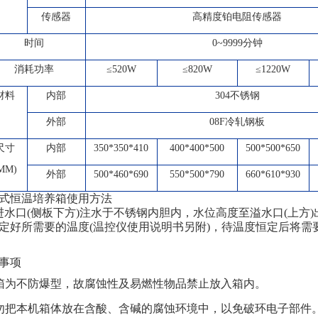
传感器
高精度铂电阻传感器
时间
0~9999分钟
消耗功率
≤520W
≤820W
≤1220W
材料
内部
304
不锈钢
外部
08F
冷轧钢板
尺寸
内部
350*350*410
400*400*500
500*500*650
MM)
外部
500*460*690
550*500*790
660*610*930
式恒温培养箱使用方法
口(侧板下方)注水于不锈钢内胆内，水位高度至溢水口(上方)
定好所需要的温度(温控仪使用说明书另附)，待温度恒定后将
事项
本箱为不防爆型，故腐蚀性及易燃性物品禁止放入箱内。
切勿把本机箱体放在含酸、含碱的腐蚀环境中，以免破环电子部件