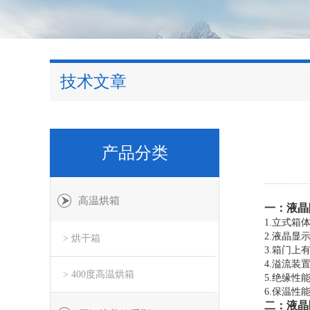
技术文章
产品分类
高温烘箱
一：
液晶
1.立式箱
2.液晶显
> 烘干箱
3.箱门
4.溢流装
> 400度高温烘箱
5.绝缘性
6.保温性
二：
液晶