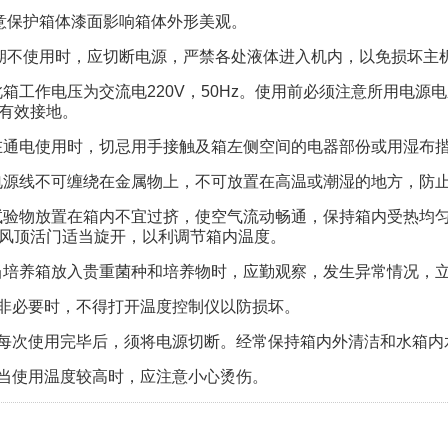
注意保护箱体漆面影响箱体外形美观。
长期不使用时，应切断电源，严禁各处液体进入机内，以免损坏主
此箱工作电压为交流电220V，50Hz。使用前必须注意所用电
有效接地。
在通电使用时，切忌用手接触及箱左侧空间的电器部份或用湿布
电源线不可缠绕在金属物上，不可放置在高温或潮湿的地方，防
试验物放置在箱内不宜过挤，使空气流动畅通，保持箱内受热均
风顶活门适当旋开，以利调节箱内温度。
当培养箱放入贵重菌种和培养物时，应勤观察，发生异常情况，
、非必要时，不得打开温度控制仪以防损坏。
、每次使用完毕后，须将电源切断。经常保持箱内外清洁和水箱内
、当使用温度较高时，应注意小心烫伤。