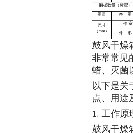
搁板数量（标配）
重量
净
重
工
作
室
尺寸
（
mm）
外
形
鼓风干燥箱（
非常常见
蜡、灭菌
以下是关
点、用途
1. 工作原
鼓风干燥