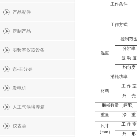
工作条件
产品配件
工作方式
定制产品
控制范
分辨率
实验室仪器设备
温度
波
动
度
均匀度
泵-主分类
消耗功率
工
作
室
发电机
材料
外
壳
搁板数量（标配）
人工气候培养箱
重量
净
重
工
作
室
仪表类
尺寸
（
mm）
外
形