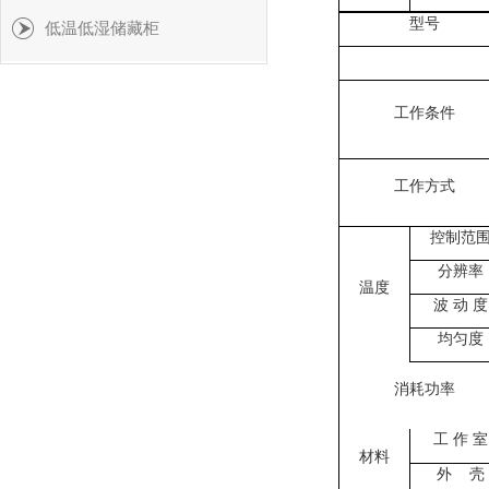
型号
低温低湿储藏柜
工作条件
工作方式
控制范
分辨率
温度
波
动
度
均匀度
消耗功率
工
作
室
材料
外
壳