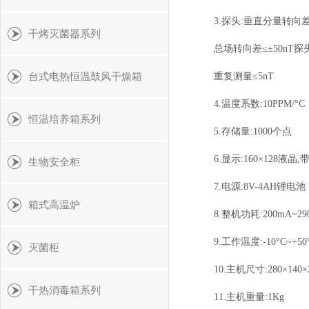
3.探头:垂直分量转向差
干烤灭菌器系列
总场转向差≤±50nT探
台式电热恒温鼓风干燥箱
重复测量≤5nT
4.温度系数:10PPM/°
恒温培养箱系列
5.存储量:1000个点
6.显示:160×128液晶
生物安全柜
7.电源:8V-4AH锂电
箱式高温炉
8.整机功耗:200mA~2
9.工作温度:-10°C~+5
灭菌柜
10.主机尺寸:280×140×
干热消毒箱系列
11.主机重量:1Kg