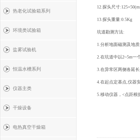
12.探头尺寸:125×50(
热老化试验箱系列
13.探头重量:0.5Kg
环境类试验箱
坑道勘测方法:
1.分析地面磁测及地
盐雾试验机
2.在坑道中以2~5m
恒温水槽系列
3.在异常区两侧各延
4.在起点定基点,仪器安
仪器主类
5.移动仪器，<点距根
干燥设备
电热真空干燥箱