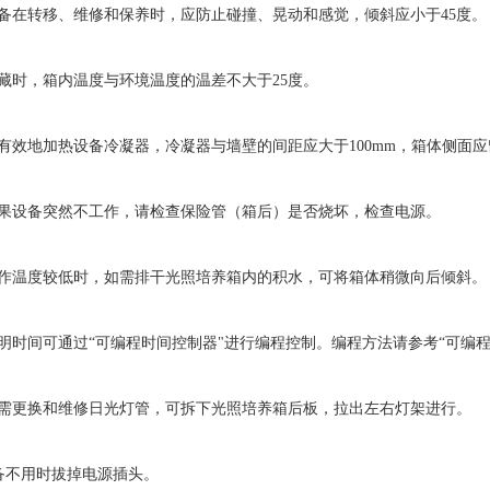
在转移、维修和保养时，应防止碰撞、晃动和感觉，倾斜应小于45度。
时，箱内温度与环境温度的温差不大于25度。
效地加热设备冷凝器，冷凝器与墙壁的间距应大于100mm，箱体侧面应留
设备突然不工作，请检查保险管（箱后）是否烧坏，检查电源。
温度较低时，如需排干光照培养箱内的积水，可将箱体稍微向后倾斜。
时间可通过“可编程时间控制器"进行编程控制。编程方法请参考“可编程
更换和维修日光灯管，可拆下光照培养箱后板，拉出左右灯架进行。
备不用时拔掉电源插头。