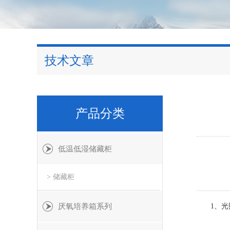
技术文章
产品分类
低温低湿储藏柜
> 储藏柜
厌氧培养箱系列
1、光照