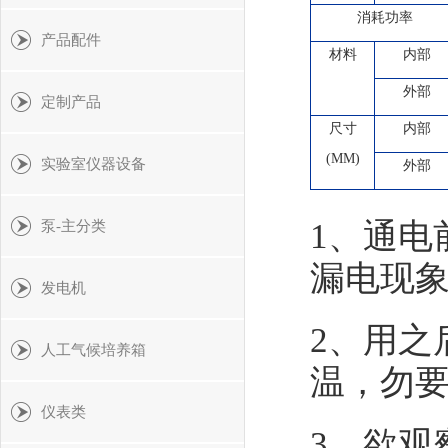
消耗功率
产品配件
材料
内部
外部
定制产品
尺寸
内部
(MM)
实验室仪器设备
外部
1、通电
泵-主分类
漏电现
发电机
2、用之
人工气候培养箱
温，勿
仪表类
3、欲观