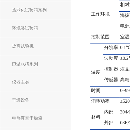
相对
热老化试验箱系列
工作环境
海拔
电源A
环境类试验箱
控制范围
室温
盐雾试验机
分辨率
0.1
波动度
±0.
恒温水槽系列
控制器
液晶
温度
传感器
高精
仪器主类
时间
0~9
干燥设备
消耗功率
≤52
内部
30
材料
电热真空干燥箱
外部
08