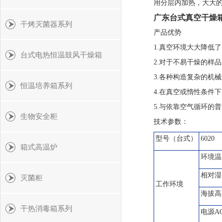
用分层内加热，大大
广东台式真空干燥
干烤灭菌器系列
产品优势
1.真空环境大大降低
台式电热恒温鼓风干燥箱
2.对于不易干燥的样
3.各种构造复杂的机
恒温培养箱系列
4.在真空或惰性条件
5.与依靠空气循环的
生物安全柜
技术参数：
型号（台式）
6020
箱式高温炉
环境温
相对湿
灭菌柜
工作环境
海拔高度
干热消毒箱系列
电源AC2