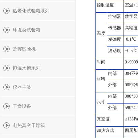
控制温度
室温+10
热老化试验箱系列
控制器
数字显
传感器
高精度
环境类试验箱
温度
精确度
0.1℃
盐雾试验机
波动度
±0.5℃
时间
0~99
恒温水槽系列
内部
304
材料
外部
08F
仪器主类
内部
300*30
尺寸
干燥设备
外部
590*42
真空度
≤133Pa
电热真空干燥箱
加热方式
四周加