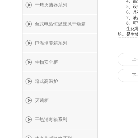
4、循环
干烤灭菌器系列
5、设有
6、具有
7、液晶
8、可预置
台式电热恒温鼓风干燥箱
生化霉菌
培。是生
恒温培养箱系列
上
生物安全柜
下
箱式高温炉
灭菌柜
干热消毒箱系列