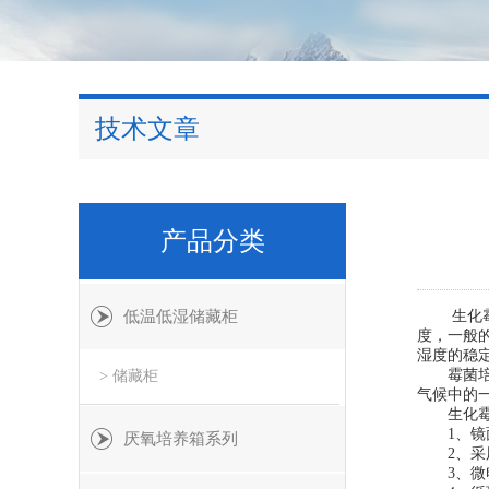
技术文章
产品分类
低温低湿储藏柜
生化霉菌
度，一般
湿度的稳
霉菌培养
> 储藏柜
气候中的
生化霉菌
1、镜面
厌氧培养箱系列
2、采用
3、微电