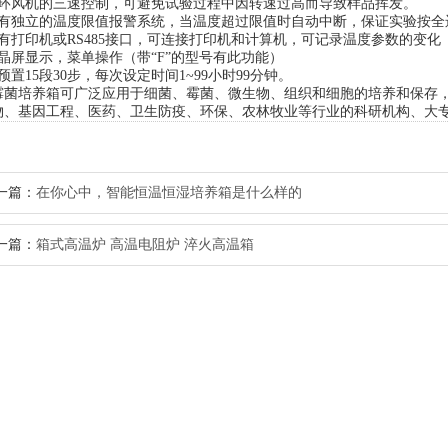
风机的三速控制，可避免试验过程中因转速过高而导致样品挥发。
独立的温度限值报警系统，当温度超过限值时自动中断，保证实验按全
打印机或RS485接口，可连接打印机和计算机，可记录温度参数的变化
屏显示，菜单操作（带“F”的型号有此功能）
15段30步，每次设定时间1~99小时99分钟。
培养箱可广泛应用于细菌、霉菌、微生物、组织和细胞的培养和保存，
物、基因工程、医药、卫生防疫、环保、农林牧业等行业的科研机构、大
一篇：
在你心中，智能恒温恒湿培养箱是什么样的
一篇：
箱式高温炉 高温电阻炉 淬火高温箱