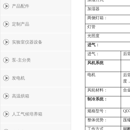
产品配件
加湿器
两侧灯箱：
定制产品
灯管
光照度
实验室仪器设备
进气：
进气：
后
泵-主分类
风机系统
电机
后
发电机
度
风轮材料：
合
高温烘箱
制冷系统：
规格型号：
QD
人工气候培养箱
整体优势：
压
工作方式
间