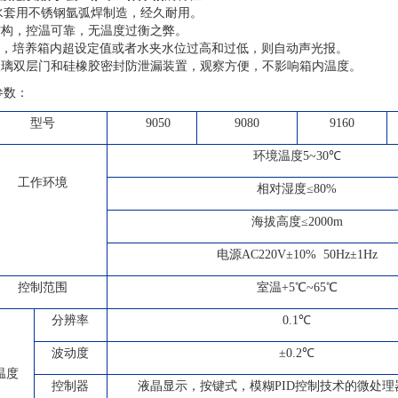
箱水套用不锈钢氩弧焊制造，经久耐用。
结构，控温可靠，无温度过衡之弊。
控温，培养箱内超设定值或者水夹水位过高和过低，则自动声光报。
化玻璃双层门和硅橡胶密封防泄漏装置，观察方便，不影响箱内温度。
参数：
型号
9050
9080
9160
环境温度
5~3
0℃
工作环境
相对湿度≤
80
%
海拔高度≤
2000m
电源
AC220
V±10% 50Hz±1Hz
控制范围
室温+5℃~65℃
分辨率
0.1℃
波动度
±0.2℃
温度
控制器
液晶显示，按键式，模糊PID控制技术的微处理