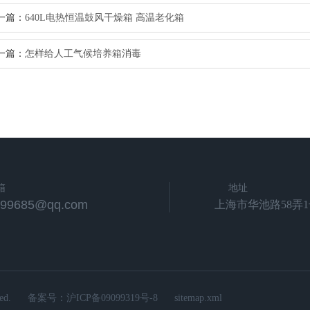
一篇：
640L电热恒温鼓风干燥箱 高温老化箱
一篇：
怎样给人工气候培养箱消毒
箱
地址
799685@qq.com
上海市华池路58弄1
d.
备案号：
沪ICP备09099319号-8
sitemap.xml