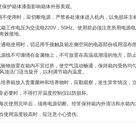
注意保护箱体漆面影响箱体外形美观。
长期不使用时，应切断电源，严禁各处液体进入机内，以免损坏主
此箱工作电压为交流电220V，50Hz。使用前必须注意所用电
有效接地。
在通电使用时，切忌用手接触及箱左侧空间的电器部份或用湿布
电源线不可缠绕在金属物上，不可放置在高温或潮湿的地方，防
试验物放置在箱内不宜过挤，使空气流动畅通，保持箱内受热均
风顶活门适当旋开，以利调节箱内温度。
当培养箱放入贵重菌种和培养物时，应勤观察，发生异常情况，
、非必要时，不得打开温度控制仪以防损坏。
、每次使用完毕后，须将电源切断。经常保持箱内外清洁和水箱内
、当使用温度较高时，应注意小心烫伤。