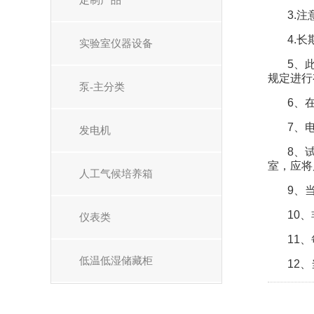
定制产品
3.
4.
实验室仪器设备
5、
规定进行
泵-主分类
6、
7、
发电机
8、
室，应将
人工气候培养箱
9、
10
仪表类
11
低温低湿储藏柜
12