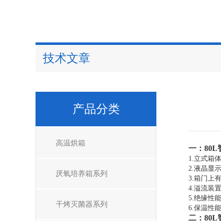
技术文章
产品分类
高温烘箱
一：
80
1.立式箱
2.液晶显
厌氧培养箱系列
3.箱门
4.溢流装
5.绝缘性
干烤灭菌器系列
6.保温性
二：
80