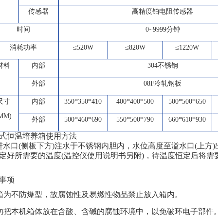
传感器
高精度铂电阻传感器
时间
0~9999分钟
消耗功率
≤520W
≤820W
≤1220W
材料
内部
304
不锈钢
外部
08F
冷轧钢板
尺寸
内部
350*350*410
400*400*500
500*500*650
MM)
外部
500*460*690
550*500*790
660*610*930
式恒温培养箱使用方法
口(侧板下方)注水于不锈钢内胆内，水位高度至溢水口(上方)
定好所需要的温度(温控仪使用说明书另附)，待温度恒定后将
事项
本箱为不防爆型，故腐蚀性及易燃性物品禁止放入箱内。
切勿把本机箱体放在含酸、含碱的腐蚀环境中，以免破环电子部件