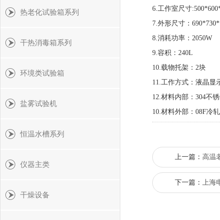
6
.工作室尺寸:
50
0*
60
0
热老化试验箱系列
7
.外形尺寸：
6
9
0*7
3
0*
8
.消耗功率：
2050W
干热消毒箱系列
9.
容积：
24
0L
10.
载物托架：
2
块
环境类试验箱
11
.工作方式：
液晶
显
12
.材料内部：304不
盐雾试验机
10.材料外部：08F冷
恒温水槽系列
上一篇：
高温
仪器主类
下一篇：
上海电
干燥设备