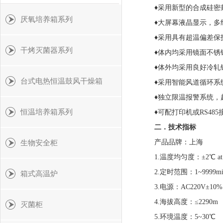
♦
采用新型的合成硅密
厌氧培养箱系列
♦
大屏幕液晶显示，多
♦
采用具有超温偏差保
干烤灭菌器系列
♦
体内均采用镜面不锈
♦
体外均采用良好冷轧
台式电热恒温鼓风干燥箱
♦
采用智能风道循环系
♦
独立限温报警系统，
恒温培养箱系列
♦
可配打印机或
RS4
二．
技术指标
产品品牌：
上海
生物安全柜
1.
温度均匀度：
±2℃ a
2.
定时范围：
1~9999m
箱式高温炉
3
.电源：AC220V±10% 
4
.海拔高度：≤2
29
灭菌柜
5
.环境温度：