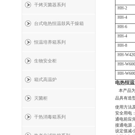
干烤灭菌器系列
HH-2
HH-4
台式电热恒温鼓风干燥箱
HH-6
HH-4
恒温培养箱系列
HH-8
HH-W42
生物安全柜
HH-W60
HH-W60
箱式高温炉
电热恒温
本产品
灭菌柜
品具有造
使用方法
安全用电
干热消毒箱系列
通电前应
接通电源
设定值减