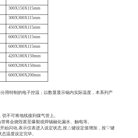
300X150X115mm
300X300X115mm
450X300X115mm
600X150X115mm
600X300X115mm
420X180X150mm
600X200X150mm
600X300X200mm
部分用特制的电子控温；以数显显示锅内实际温度，本系列产
，切不可将地线接到煤气管上。
热管将会烧毁甚至爆裂或焊锡融化漏水、触电等。
符开始闪动,表示仪表进入设定状态,按△键设定值增加，按▽键
状态温度设定完毕。