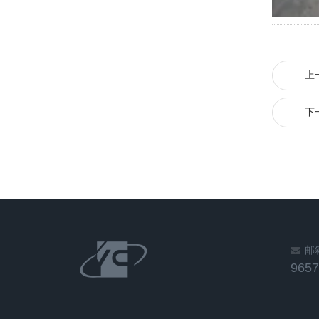
上
下
邮
965