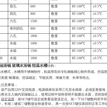
双孔
600
数显
RT-100
℃
±
0.5
℃
四孔
800
数显
RT-100
℃
±
0.5
℃
六孔
1500
数显
RT-100
℃
±
0.5
℃
单列四孔
800
数显
RT-100
℃
±
0.5
℃
八孔
1800
数显
RT-100
℃
±
0.5
℃
0
水箱
1000
数显
RT-100
℃
±
0.5
℃
0
水箱
1500
数显
RT-100
℃
±
0.5
℃
0B
水箱
1800
数显
RT-100
℃
±
0.5
℃
油浴锅 玻璃水浴锅 恒温水槽
结构：
为水槽式，水槽用不锈钢制作，机箱用良好冷轧钢板精心制作而成。控温
型美观
‘耐腐蚀、控温稳定、节能实用、维修方便、长寿等特点。
及注意事项；
：该产品用
220V
交流电源，电源插座应采用三孔安全插座，必须妥善接地
先将水注入锅内至隔板以上，使用过程中加热管绝不能露出水面，否则加
，
设定温度
：按
SET键可设定或查看温度设定点。按一下SET键数码管字
小，长按△键或▽键数据会快速变动， 再一次按SET键仪表回到正常工作