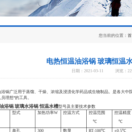
您当前的位置：
首
电热恒温油浴锅 玻璃恒温水
日期：2021-03-11
浏览：22
油浴锅广泛用于蒸馏、干燥、浓缩及浸渍化学药品或生物制品。是各大中
人员理想*的工具。
油浴锅 玻璃水浴锅 恒温水槽
型号及主要技术参数
型式
加热功率
W
控温方式
控温范围
控温精度
℃
℃
单孔
300
数显
RT-100
℃
±
0.5
℃