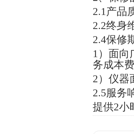
2.1产
2.2终
2.4保
1）面向
务成本
2）仪器
2.5服
提供2小