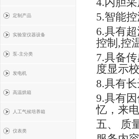
4.内胆
5.智能
定制产品
6.具有
实验室仪器设备
控制,控
7.具备
泵-主分类
度显示
发电机
8.具有
高温烘箱
9.具有
忆，来
人工气候培养箱
五、 质
仪表类
服务内