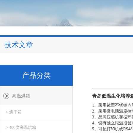
技术文章
产品分类
高温烘箱
青岛低温生化培养
1
、
采用镜面不锈钢内
2
、
采用微电脑温度控
> 烘干箱
3
、
品牌压缩机和循环
4
、
设有独立限温报警
> 400度高温烘箱
5
、
可配打印机或
RS48