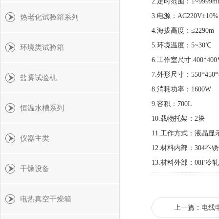
2.定时范围：1~9999mi
3.电源：AC220V±10% 
热老化试验箱系列
4.海拔高度：≤
5.环境温度：
环境类试验箱
6.工作室尺寸:400*400
7.外形尺寸：550*450*
盐雾试验机
8.消耗功率：1600W
9.容积：700L
恒温水槽系列
10.载物托架：2块
11.工作方式：液晶
仪器主类
12.材料内部：304不
13.材料外部：08F冷
干燥设备
电热真空干燥箱
上一篇：
电线