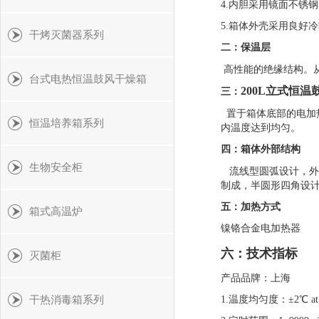
4.内胆采用镜面不锈
5.箱体外壳采用良好
干烤灭菌器系列
二：保温层
高性能的绝缘结构。
台式电热恒温鼓风干燥箱
200L立式恒温
三：
置于箱体底部的电加
恒温培养箱系列
内温度达到均匀。
四：箱体外部结构
生物安全柜
流线型圆弧设计，外
制成，半圆形四角设
五：加热方式
箱式高温炉
镍铬合金电加热器
六：
技术指标
灭菌柜
产品品牌：上海
干热消毒箱系列
1.温度均匀度：±2℃ at