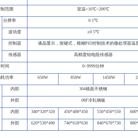
控制范围
室温+10℃~200℃
分辨率
0.1℃
波动度
±0.5℃
控制器
液晶显示，按键式，模糊PID控制技术的微处理器温
传感器
高精度铂电阻传感器
时间
0~9999分钟
消耗功率
650W
850W
1450W
2
内部
304
镜面不锈钢
外部
08F
冷轧钢板
内部
340*320*320
450*400*450
550*450*550
600
外部
620*530*490
740*618*630
840*670*730
880