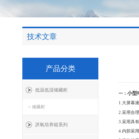
技术文章
产品分类
低温低湿储藏柜
小型
一：
1.大屏
> 储藏柜
2.采用
3.采用
厌氧培养箱系列
4.内胆