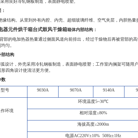
外壳采用良好冷轧钢板制造，表面静电喷塑。
层：
绝缘结构。从里到外有内腔、内壳、超细玻璃纤维、空气夹层，内胆热量
电器元件烘干箱台式鼓风干燥箱
箱体内部结构：
背部的电加热器热量通过侧面风道向前排出，经过干燥物后再被背部的高
到均匀。
外部结构
圆弧设计，外壳采用冷轧钢板制造，表面静电喷塑；工作室内搁架可随用
圆形四角设计使清洁更方便。
参数
型号
9030A
9070A
9140A
环境温度
5~3
0℃
工作环境
相对湿度≤
80
%
海拔高度≤
2000m
电源
AC220
V±10% 50Hz±1Hz