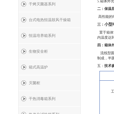
5.箱体
干烤灭菌器系列
二：保温
高性能的
台式电热恒温鼓风干燥箱
小型
三：
置于箱体
恒温培养箱系列
内温度达
四：箱体
生物安全柜
流线型
制成，半
五：
技术
箱式高温炉
灭菌柜
干热消毒箱系列