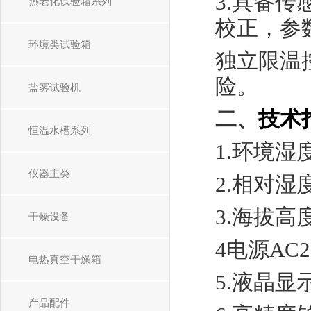
3.
具备传
热老化试验箱系列
校正，参
环境类试验箱
独立限温
险。
盐雾试验机
二
、
技术
恒温水槽系列
1.环境湿
仪器主类
2.相对湿
3.海拔高度
干燥设备
4
电源
AC2
电热真空干燥箱
5.
液晶显
产品配件