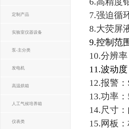
6.高精度
7.强迫循
定制产品
8.
大荧屏
实验室仪器设备
9.控制范
泵-主分类
10.
分辨率
11.波动
发电机
1
2
.报警：
高温烘箱
1
3
.功率：
人工气候培养箱
1
4
.
尺寸：
15.
网板：
仪表类