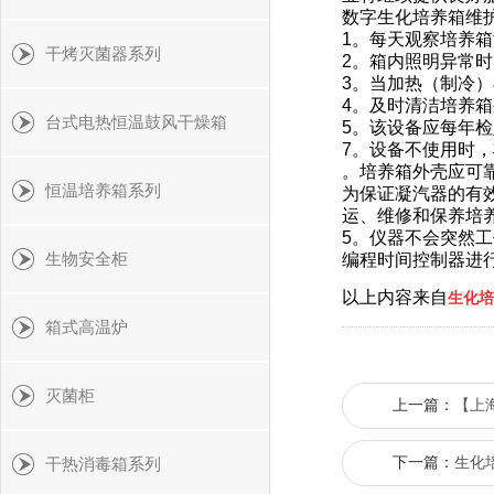
数字生化培养箱维
1。每天观察培养
干烤灭菌器系列
2。箱内照明异常
3。当加热（制冷
4。及时清洁培养
台式电热恒温鼓风干燥箱
5。该设备应每年
7。设备不使用时
。培养箱外壳应可
恒温培养箱系列
为保证凝汽器的有效
运、维修和保养培
5。仪器不会突然
生物安全柜
编程时间控制器进行
以上内容来自
生化培
箱式高温炉
灭菌柜
上一篇：
【上
下一篇：
生化
干热消毒箱系列