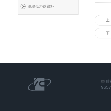
低温低湿储藏柜
上
下
邮
965