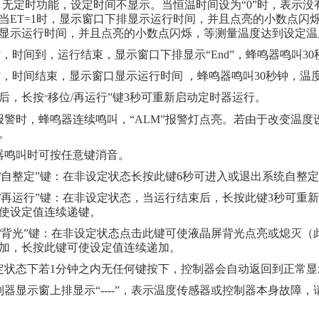
时，无定时功能，设定时间不显示。当恒温时间设为“0”时，表示
当ET=1时，显示窗口下排显示运行时间，并且点亮的小数点闪烁
显示运行时间，并且点亮的小数点闪烁，等测量温度达到设定温
0时，时间到，运行结束，显示窗口下排显示“End”，蜂鸣器鸣叫3
1时，时间结束，显示窗口显示运行时间 ，蜂鸣器鸣叫30秒钟，温
后，长按
移位
/再运行”键3秒可重新启动定时器运行。
“
报警时，蜂鸣器连续鸣叫，“ALM”报警灯点亮。若由于改变温度
。
器鸣叫时可按任意键消音。
位/自整定”键：在非设定状态长按此键6秒可进入或退出系统自
小/再运行”键：在非设定状态，当运行结束后，长按此键3秒可
使设定值连续递键。
加/背光”键：在非设定状态点击此键可使液晶屏背光点亮或熄灭
加，长按此键可使设定值连续递加。
定状态下若1分钟之内无任何键按下，控制器会自动返回到正常显
制器显示窗上排显示“----”，表示温度传感器或控制器本身故障