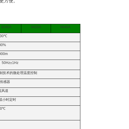
洁更方便。
9240A
9420A
9640A
~30℃
80%
000m
 50Hz±1Hz
制技术的微处理温度控制
传感器
流风道
或小时定时
00℃