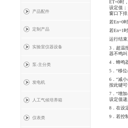
ET=0
设定值；
产品配件
窗口下排
若
En=
定制产品
若
En=
运行结束
实验室仪器设备
3．超温
器不鸣叫
4．蜂鸣
泵-主分类
5．“移
6．“减
发电机
按此键可
7．“增
设定值递
人工气候培养箱
8．在设
9．若控
仪表类