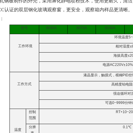
好冷轧钢板制作的外壳，采用淋化静电喷粉技术，使用更耐久，清
合CCC认证的双层钢化玻璃观察窗，更安全，观察箱内样品更清晰。
：
型号
9030A
9070A
9140A
环境温度
5
工作环境
相对湿度
≤
海拔高度
≤2
电源
AC220V±10%
液晶显示，触摸式，模糊
PID
控
工作方式
高精度铂电阻
强迫循环对
可选
0~9999
分钟
控制
RT+10~2
范围
分辨
0.1℃
温度