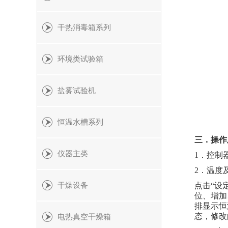
干热消毒箱系列
环境类试验箱
盐雾试验机
恒温水槽系列
三．操作
仪器主类
1．控制
2．温度
干燥设备
点击
“设
位、增加
排显示恒
态，修改
电热真空干燥箱