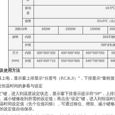
率
波动
±0.5℃
度
报警
SV±5℃
（出
消耗功率
650W
1050W
1500W
20
材料
内部
304
不锈
外部
08F
冷轧
尺寸
内部
300*300*350
400*400*450
450*550*550
50
(mm)
外部
445*450*710
550*550*800
640*700*900
69
及使用方法
器上电，显示窗上排显示“分度号（P,C,K,S）”，下排显示“量
及恒温时间的参看与设定
定”键，进入到温度设定状态，显示窗下排显示提示符“SP”，上
、减小键修改到所需的设定值；再点击“设定”键，进入到恒温时间
温时间设定值（先个位值闪烁），可通过移位、增加、减小键修
的设定值自动保存。