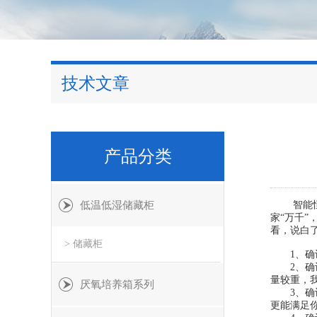
技术文章
产品分类
低温低湿储藏柜
智能恒温
家“万千
看，说白
> 储藏柜
1、确认好
2、确认
量较重，
厌氧培养箱系列
3、确认好
更能满足