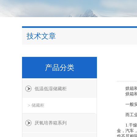
技术文章
产品分类
低温低湿储藏柜
烘箱和干
烘箱和干
一般实验
> 储藏柜
而工业用
厌氧培养箱系列
1.干燥
金，汽车
也不尽相