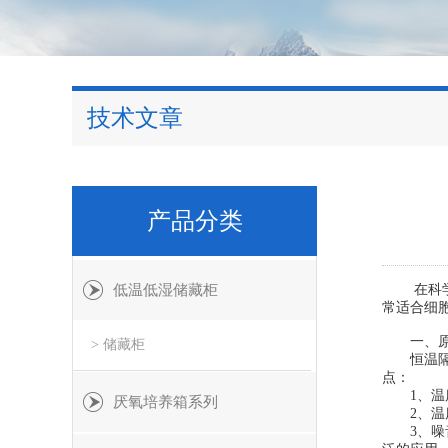
技术文章
产品分类
低温低湿储藏柜
在科学实
常适合细
一、原
> 储藏柜
恒温隔水
点：
1、温度
厌氧培养箱系列
2、温度
3、噪音