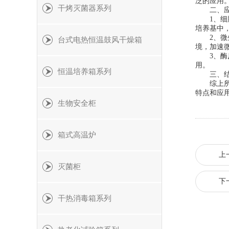
泛的应用
干烤灭菌器系列
二、应
1、细胞
培养基中
2、微生
台式电热恒温鼓风干燥箱
境，加速
3、酶反
用。
恒温培养箱系列
三、结
综上所述
特点和应
生物安全柜
箱式高温炉
上
灭菌柜
下
干热消毒箱系列