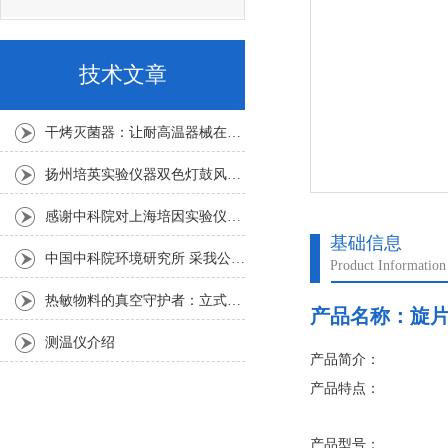
技术文章
干烤灭菌器：让耐高温器械在无水高温中重获无菌新生
扬州培英实验仪器双色灯鼓风干燥箱
感谢中科院对上海培因实验仪器的认可
基础信息
中国中科院环境研究所 采我公司仪器300L人工气候箱 实验效果获高度评价
Product Information
热敏物料的真空守护者：立式真空干燥箱选购指南
产品名称：
旋
测温仪介绍
产品简介：
产品特点：
1.无油非润滑油的活
产品型号：