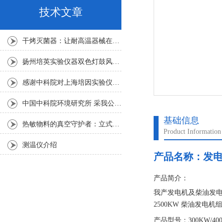
技术文章
干烤灭菌器：让耐高温器械在无水高温中重获无菌新生
扬州培英实验仪器双色灯鼓风干燥箱
感谢中科院对上海培因实验仪器的认可
中国中科院环境研究所 采我公司仪器300L人工气候箱 实验效果获高度评价
基础信息
热敏物料的真空守护者：立式真空干燥箱选购指南
Product Information
测温仪介绍
产品名称：
发电
产品简介：
我产发电机及柴油发电
2500KW 柴油发电
（CUMMINS）、沃
产品型号：300KW/400