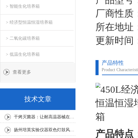
警声停止。
> 智能生化培养箱
厂商性质
加湿工作结束后，需
> 经济型恒温恒湿培养箱
所在地址
更新时间：2
> 二氧化碳培养箱
> 低温生化培养箱
产品特性
Product Characterist
查看更多
技术文章
干烤灭菌器：让耐高温器械在无水高温中重获无菌新生
扬州培英实验仪器双色灯鼓风干燥箱
产品特点