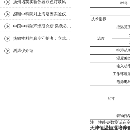
扬州培英实验仪器双色灯鼓风干燥箱
型号
感谢中科院对上海培因实验仪器的认可
技术指标
中国中科院环境研究所 采我公司仪器300L人工气候箱 实验效果获高度评价
控温范
热敏物料的真空守护者：立式真空干燥箱选购指南
温度
控湿范
测温仪介绍
湿度偏
输入功
工作环境
电源电
尺寸
载物托
注：性能参数测试在空
天津恒温恒湿培养箱