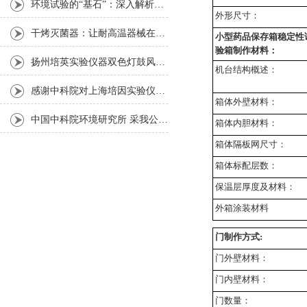
环境试验的“基石”：深入解析恒温恒湿箱的核心技术与选型策略
外形尺寸：
干烤灭菌器：让耐高温器械在无水高温中重获无菌新生
小型药品保存箱稳定性
验箱
制作材料：
扬州培英实验仪器双色灯鼓风干燥箱
机台结构概述：
感谢中科院对上海培因实验仪器的认可
箱体外壁材料：
中国中科院环境研究所 采我公司仪器300L人工气候箱 实验效果获高度评价
箱体内胆材料：
箱体隔板网尺寸：
箱体标配层数：
保温层厚度及材料：
外箱涂装材料
门制作方式:
门外壁材料：
门内壁材料：
门数量：