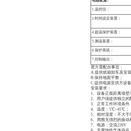
电器配置:
1.温控仪：
2.时间设定装置：
4.超温保护装置：
5.测温装置：
6.保护系统：
7.控制输出：
需方需配合事宜：
A.提供烘箱卸车及安
B.保持地面平整；
C.提供电源至供方设
安装要求：
1、设备正面距离墙壁不
2、用户须提供独立的
3、正常工作环境条件
4、温度：5℃~45℃；
5、相对湿度：不大于8
6、周围无强烈的振动
7、电源：交流220V
8、无腐蚀性气体存在