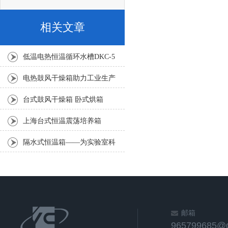
相关文章
低温电热恒温循环水槽DKC-5
电热鼓风干燥箱助力工业生产
高效干燥
台式鼓风干燥箱 卧式烘箱
上海台式恒温震荡培养箱
DDHZ-300
隔水式恒温箱——为实验室科
研提供精准恒温环境
邮箱
965799685@