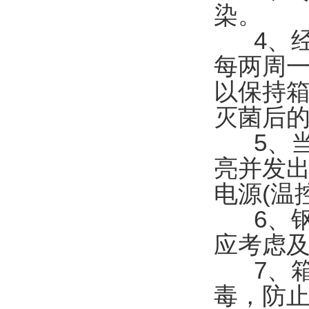
染。
4、经
每两周
以保持
灭菌后
5、当
亮并发出
电源(温
6、钢
应考虑
7、箱
毒，防