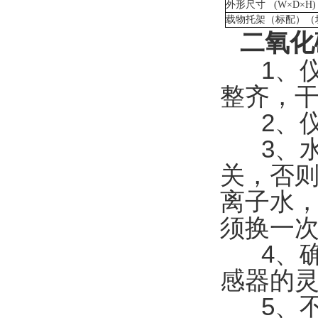
外形尺寸
(W
×
D
×
H)
载物托架（标配）（
二氧化
1、仪
整齐，
2、仪
3、水
关，否
离子水
须换一
4、确
感器的灵
5、不