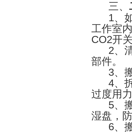
三、
1、如
工作室内
CO2开
2、清
部件。
3、搬
4、拆
过度用
5、搬
湿盘，
6、搬