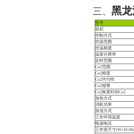
黑龙
三、
型号
容积
控制方式
控温范围
控温精度
温度分辨率
定时范围
Co2
范围
Co2
精度
Co2
均匀性
Co2
报警
Co2
恢复时间
Co2
加热方式
消耗功率
加湿方式
工作环境温度
电源电压
工作室尺寸
(W
×
D
×
H)