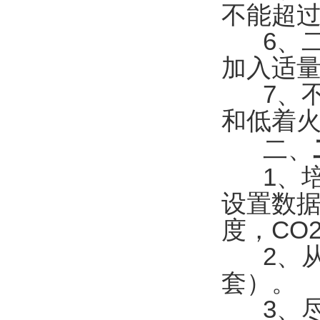
不能超过
6、二
加入适
7、不
和低着
二、
1、培
设置数
度，CO
2、从
套）。
3、尽