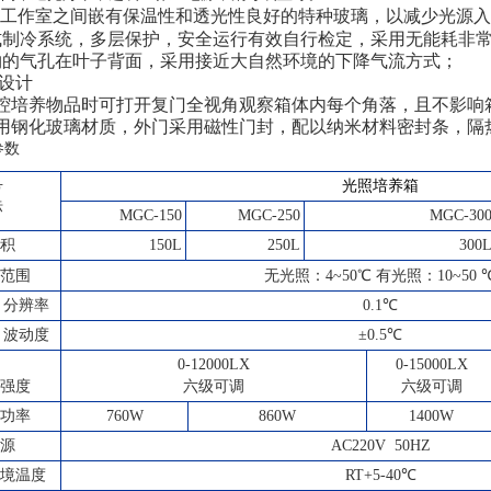
工作室之间嵌有保温性和透光性良好的特种玻璃，以减少光源入
成式制冷系统，多层保护，安全运行有效自行检定，采用无能耗非
植物的气孔在叶子背面，采用接近大自然环境的下降气流方式；
设计
内腔培养物品时可打开复门全视角观察箱体内每个角落，且不影响
采用钢化玻璃材质，外门采用磁性门封，配以纳米材料密封条，隔
参数
号
光照培养箱
标
MGC-150
MGC-250
MGC-30
积
150L
250L
300
范围
无光照：4~50℃ 有光照：10~50
分辨率
0.1℃
波动度
±0.5℃
0-12000LX
0-15000LX
强度
六级可调
六级可调
功率
760W
860W
1400W
源
AC220V 50HZ
境温度
RT+5-40℃