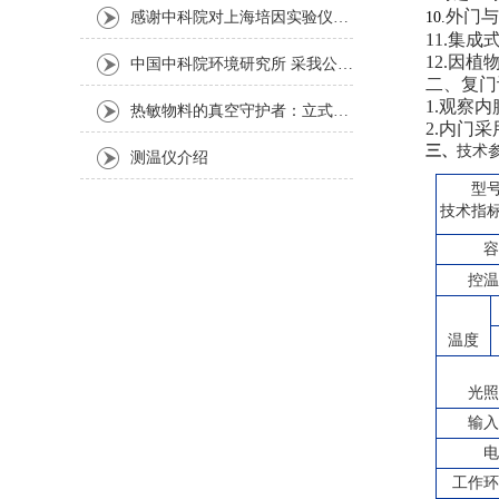
外门与
感谢中科院对上海培因实验仪器的认可
10.
11.集
12.因
中国中科院环境研究所 采我公司仪器300L人工气候箱 实验效果获高度评价
二、复门
1.观察
热敏物料的真空守护者：立式真空干燥箱选购指南
2.内门
三、
技术
测温仪介绍
型
技术指
容
控温
温度
光照
输入
电
工作环