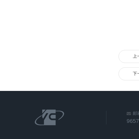
上
下
邮
965