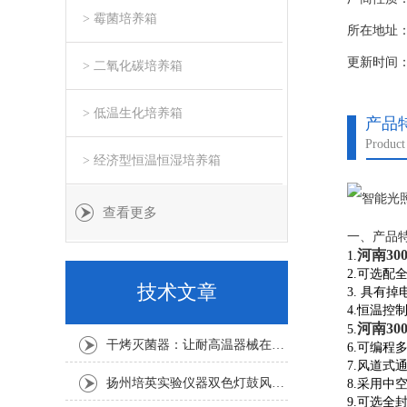
> 霉菌培养箱
所在地址
更新时间：20
> 二氧化碳培养箱
> 低温生化培养箱
产品
Product 
> 经济型恒温恒湿培养箱
查看更多
一、产品
河南3
1.
2.可选
技术文章
3. 具有
4.恒温控
河南3
5.
干烤灭菌器：让耐高温器械在无水高温中重获无菌新生
6.可编
7.风道式
扬州培英实验仪器双色灯鼓风干燥箱
8.采用
9.可选