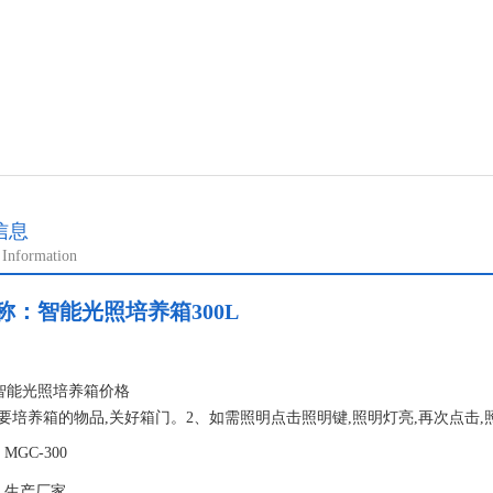
信息
 Information
称：
智能光照培养箱300L
：
L智能光照培养箱价格
要培养箱的物品,关好箱门。2、如需照明点击照明键,照明灯亮,再次点击
、接通电源,合上电源开关,整机通电,点击面板上的电源键,所有显示屏亮
GC-300
延时保护功能,一般延时时间为90秒左右。
：生产厂家