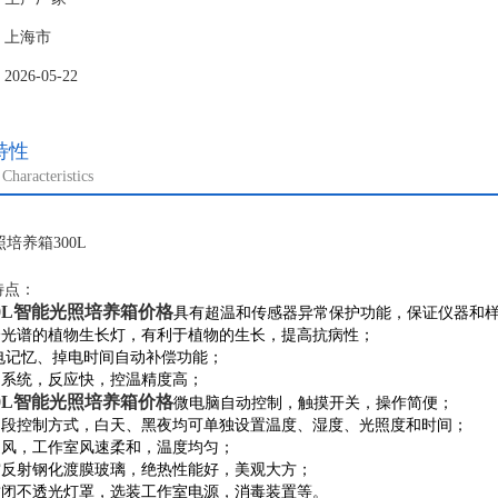
：上海市
26-05-22
特性
Characteristics
特点：
00L智能光照培养箱价格
具有超温和传感器异常保护功能，保证仪器和样
配全光谱的植物生长灯，有利于植物的生长，提高抗病性；
掉电记忆、掉电时间自动补偿功能；
制系统，反应快，控温精度高；
00L智能光照培养箱价格
微电脑自动控制，触摸开关，操作简便；
程多段控制方式，白天、黑夜均可单独设置温度、湿度、光照度和时间；
通风，工作室风速柔和，温度均匀；
中空反射钢化渡膜玻璃，绝热性能好，美观大方；
全封闭不透光灯罩，选装工作室电源，消毒装置等。