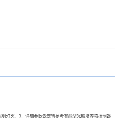
,照明灯灭。3、详细参数设定请参考智能型光照培养箱控制器
,此时所有参数按上一次参数运行。5、此种培养箱有断电保护功