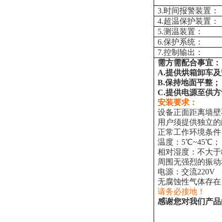
3.时间报警装置：
4.超温保护装置：
5.测温装置：
6.保护系统：
7.控制输出：
需方需配合事宜：
A.提供烘箱卸车
B.保持地面平整；
C.提供电源至供
安装要求：
设备正面距离墙壁不
用户须提供独立的
正常工作环境条件
温度：5℃~45℃；
相对湿度：不大于8
周围无强烈的振动
电源：交流220V
无腐蚀性气体存在
请务必接地！
感谢您对我们产品