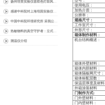
型号：
扬州培英实验仪器双色灯鼓风干燥箱
使用电压：
加热介质：
感谢中科院对上海培因实验仪器的认可
分辨率：
规格尺寸：
中国中科院环境研究所 采我公司仪器300L人工气候箱 实验效果获高度评价
工作室尺寸：
外形尺寸：
热敏物料的真空守护者：立式真空干燥箱选购指南
箱体制作材料：
机台结构概述：
测温仪介绍
箱体外壁材料：
箱体内胆材料：
箱体隔板网尺寸：
箱体标配层数：
保温层厚度及材料
外箱涂装材料
门制作方式:
门外壁材料：
门内壁材料：