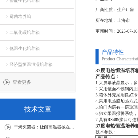
> 智能生化培养箱
2）具体操作：开启培
厂商性质：生产厂家
度值下，共10个检测
> 霉菌培养箱
所在地址：上海市
更新时间：2025-07-16
> 二氧化碳培养箱
> 低温生化培养箱
产品特性
Product Characterist
> 经济型恒温恒湿培养箱
37度电热恒温培养
产品特点：
查看更多
1.
大屏幕液晶显示，多
2.
采用镜面不锈钢内胆
3.
箱体外壳采用良好冷
4.
采用电热膜加热方式
5.
箱门内层有一层玻璃
技术文章
6.
独立限温报警系统，
7.
具有
RS485
接口可连
37度电热恒温培养
干烤灭菌器：让耐高温器械在无水高温中重获无菌新生
技术参数：