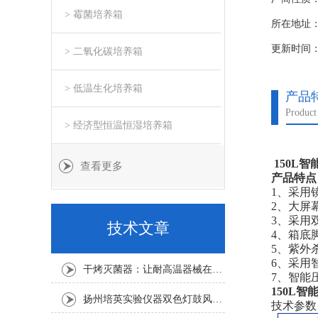
> 霉菌培养箱
所在地址
更新时间：20
> 二氧化碳培养箱
> 低温生化培养箱
产品
Product 
> 经济型恒温恒湿培养箱
150L
查看更多
产品特点
1、采用
2、大屏
3、采用
技术文章
4、箱底
5、紫外
6、采用
干烤灭菌器：让耐高温器械在无水高温中重获无菌新生
7、智能
150L
扬州培英实验仪器双色灯鼓风干燥箱
技术参数