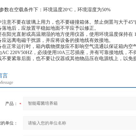
参数在空载条件下：环境温度20
C，环境湿度为50%
°
中注意不要在玻璃上用力，也不要碰撞箱体。禁止倒置与大于45°
备落地后，应放置平稳如地面不平应予以修正。
要在阳光直射或高温潮湿的地方使用仪器，使用环境温度保持在 10
备应远离电磁干扰源，并应将设备的接地线有效接地。
备在正常运行时，箱内载物摆放应不影响空气流通以保证箱内空
为AC 220V50HZ，必须使用10A三芯插座，并有可靠接地线，
线不要紧靠后面，也不要让仪器或其他物品压在电源线上，以免
留言
Message
产品：
您的单位：