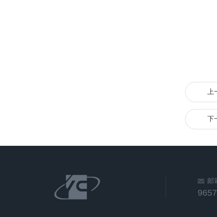
上
下
邮
965