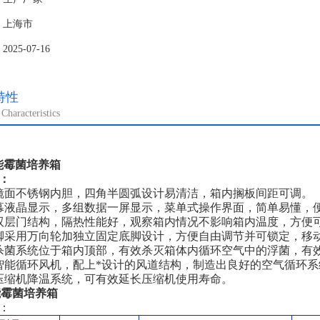
：上海市
25-07-16
特性
Characteristics
智能霉菌培养箱
：
镜面不锈钢内胆，四角半圆弧设计易清洁，箱内搁板间距可调。
幕液晶显示，多组数据一屏显示，菜单式操作界面，简单易懂，
双层门结构，隔热性能好，观察箱内情况不影响箱内温度，方便
脚采用万向轮加独立固定底脚设计，方便自由调节并可锁定，移
杀菌系统位于箱内顶部，有效杀灭箱体内循环空气中的浮菌，有
智能循环风机，配上*设计的风道结构，制造出良好的空气循环
压缩机降温系统，可有效延长压缩机使用寿命。
智能霉菌培养箱
：