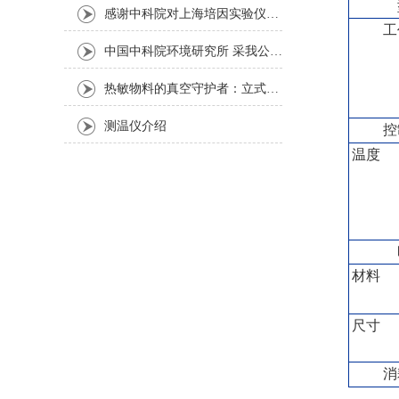
感谢中科院对上海培因实验仪器的认可
工
中国中科院环境研究所 采我公司仪器300L人工气候箱 实验效果获高度评价
热敏物料的真空守护者：立式真空干燥箱选购指南
测温仪介绍
控
温度
材料
尺寸
消