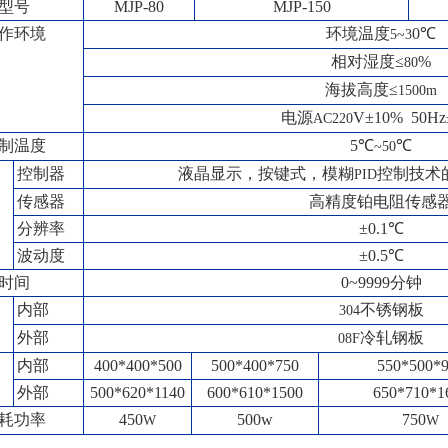
型号
MJP-80
MJP-150
作环境
环境温度
0℃
5~3
相对湿度≤
%
80
海拔高度≤
1500m
电源
V±10% 50Hz
AC220
制温度
5℃
℃
~50
控制器
液晶显示，按键式，模糊
控制技术
PID
传感器
高精度铂电阻传感
分辨率
±0.1℃
波动度
±0.5℃
时间
0~9999分钟
内部
不锈钢板
304
外部
冷轧钢板
08F
内部
400*400*500
500*400*750
550*500*
外部
500*620*1140
600*610*1500
650*710*1
耗功率
450
500w
750
W
W