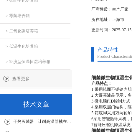
> 智能生化培养箱
验。
厂商性质：生产厂家
> 霉菌培养箱
所在地址：上海市
更新时间：2025-07-15
> 二氧化碳培养箱
> 低温生化培养箱
产品特性
Product Characterist
> 经济型恒温恒湿培养箱
细菌微生物恒温生
查看更多
产品特点：
1.
采用镜面不锈钢内胆
2.
大屏幕液晶显示，多
3.
微电脑
PID
控制方式
技术文章
4.
采用双层门结构，隔
5.
箱底脚采用万向轮加
6
采用智能循环风机，
干烤灭菌器：让耐高温器械在无水高温中重获无菌新生
7
智能压缩机降温系统
细菌微生物恒温生