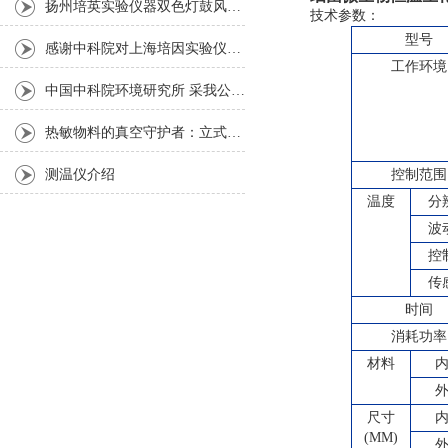
扬州培英实验仪器双色灯鼓风干燥箱
技术参数：
型号
感谢中科院对上海培因实验仪器的认可
工作环境
中国中科院环境研究所 采我公司仪器300L人工气候箱 实验效果获高度评价
热敏物料的真空守护者：立式真空干燥箱选购指南
测温仪介绍
控制范围
温度
分
波
控
传
时间
消耗功率
材料
尺寸
(MM)