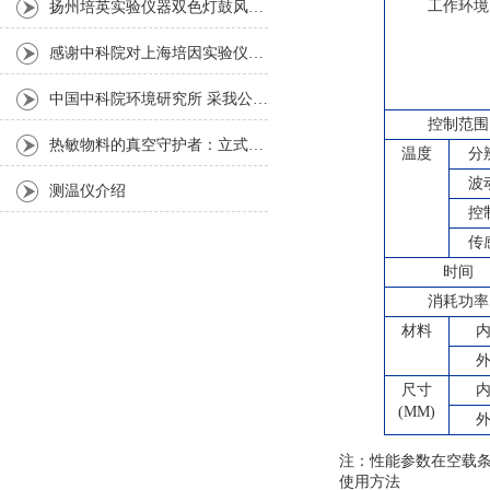
工作环境
扬州培英实验仪器双色灯鼓风干燥箱
感谢中科院对上海培因实验仪器的认可
中国中科院环境研究所 采我公司仪器300L人工气候箱 实验效果获高度评价
控制范围
热敏物料的真空守护者：立式真空干燥箱选购指南
温度
分
波
测温仪介绍
控
传
时间
消耗功率
材料
尺寸
(MM)
注：性能参数在空载条
使用方法