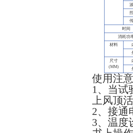
时间
消耗功
材料
尺寸
(MM)
使用注
1、当试
上风顶
2、接通
3、温度