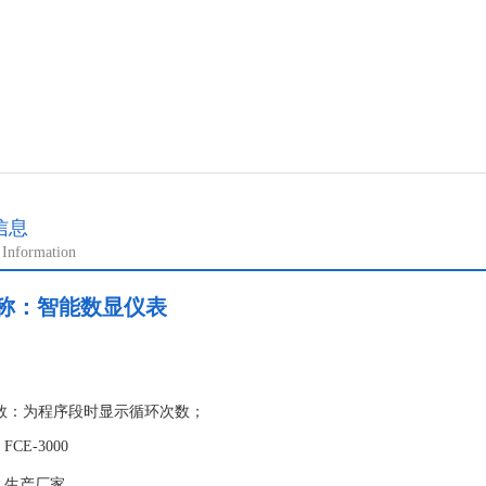
信息
 Information
称：
智能数显仪表
：
次数：为程序段时显示循环次数；
段数：为程序模式时显示段数；
CE-3000
约时间指示灯：预约开机时亮；
：生产厂家