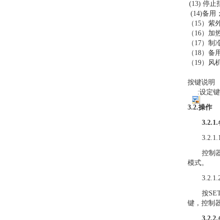
(13)
停止
(14)
备用
（
15
）紫
（
16
）加
（
17
）制
（
18
）备
（
19
）
风
按键
说明
:
设定
键
3.2.操作
3.2
3.2.1.
控制
模式。
3.2.1.
按
SE
键，控制
3.2