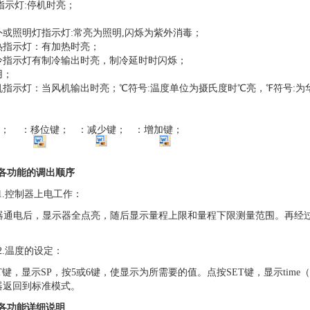
指示灯
:
停机时亮；
；
外或照明灯指示灯
:
常亮为照明
,
闪烁为紫外消毒；
热指示灯：有加热时亮；
冷指示灯有制冷输出时亮，制冷延时时闪烁；
用；
机指示灯：当风机输出时亮；
℃符号
:
温度单位为摄氏度时℃亮，℉符号
:
为
；
：
移位键；
：
减少键；
：
增加键
；
.1.各功能的调出顺序
1.
控制器上电工作：
器通电后，显示器
全点亮
，随后显示量程上限和量程下限测量范围。再经
2.
温度的设定：
T
键，显示
SP
，按
5
或
6
键，使显示为所需要的值。点按
SET
键，显示
time
（
器返回到标准模式。
.2.各功能详细说明