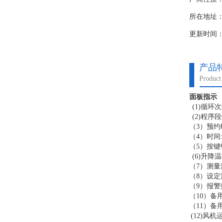
（4）时间
（5）按键
所在地址
(6)升降
更新时间：20
（7）测量
（8）设定
（9）报
产品
（10）备
Product 
（11）备
(12)风
面板指示
(1)
循环
次
(13) 停
(2)
程序段
（
3
）预约
（
4
）时间
（
5
）按键
(6)
升降温
（
7
）测量
（
8
）设定
（
9
）报警
（
10
）备
（
11
）备
(12)
风机