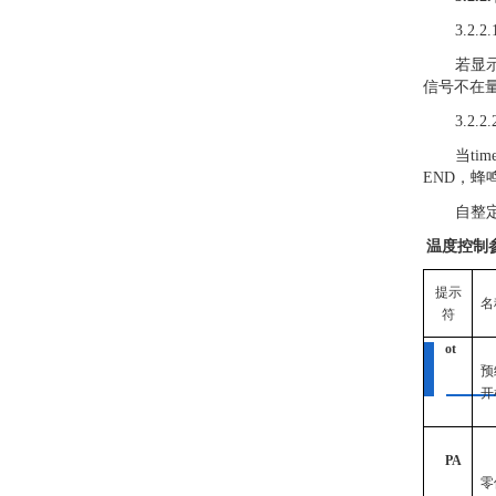
3.2.
若显
信号不在
3.2.
当
t
END，
自整
温度控制
提示
名
符
ot
预
开
PA
零