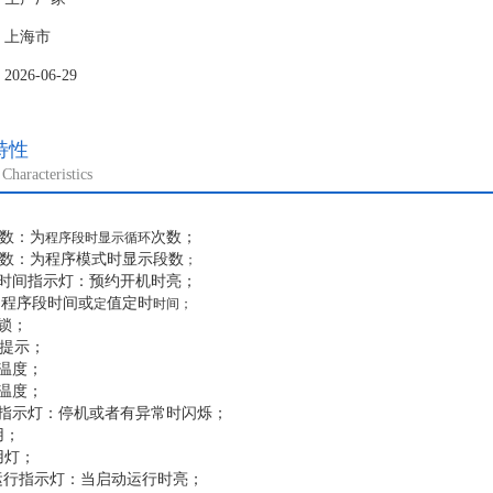
:程序段时间或定值定时时间；
锁；
：上海市
温提示；
26-06-29
温度；
温度；
警指示灯：停机或者有异常时闪烁；
特性
用；
Characteristics
用灯；
机运行指示灯：当启动运行时亮；
数：为
次数
；
程序段时显示循环
止指示灯:停机时亮；
数：为
程序模式时显示段数
；
时间指示灯：预约开机时亮；
:
程序段时间
或
值定时
定
时间；
锁；
提示；
温度；
温度；
指示灯：停机或者有异常时闪烁；
用；
用灯；
运行指示灯：当启动运行时亮；