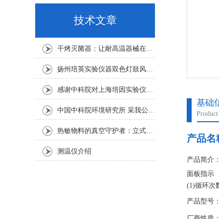
技术文章
干烤灭菌器：让耐高温器械在无水高温中重获无菌新生
扬州培英实验仪器双色灯鼓风干燥箱
感谢中科院对上海培因实验仪器的认可
基础
中国中科院环境研究所 采我公司仪器300L人工气候箱 实验效果获高度评价
Product
热敏物料的真空守护者：立式真空干燥箱选购指南
产品名
测温仪介绍
产品简介
面板指示
(1)循环
(2)程序
产品型号：F
（3）预
厂商性质