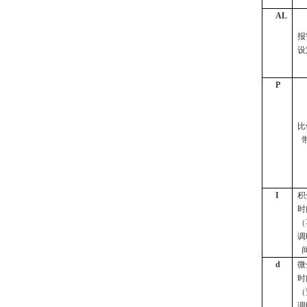
AL
报
设
P
比
I
积
时
（
调
d
微
时
（
调