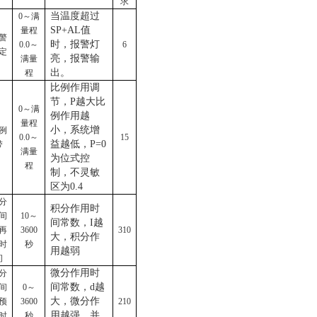
求
当温度超过
0～满
SP+AL值
量程
警
时，报警灯
0.0～
6
定
亮，报警输
满量
出。
程
比例作用调
节，
P越大比
0～满
例作用越
量程
小，系统增
例
0.0～
15
益越低，P=0
带
满量
为位式控
程
制，不灵敏
区为0.4
分
积分作用时
间
10～
间常数，
I越
再
3600
310
大，积分作
时
秒
用越弱
间
微分作用时
分
间常数，
d越
间
0～
大，微分作
预
3600
210
用越强，并
时
秒