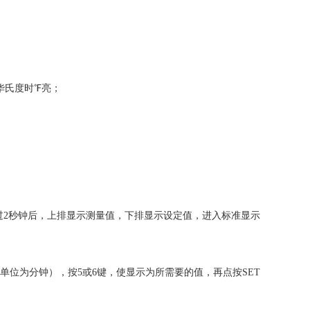
华氏度时℉亮；
过
2
秒钟后，上排显示测量值，下排显示设定值，进入标准显示
单位为分钟），按
5
或
6
键，使显示为所需要的值，再点按
SET