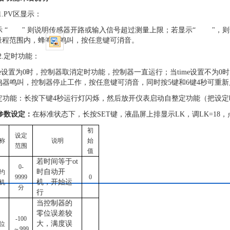
2.1.PV区显示：
示
“ " 则说明传感器开路或输入信号超过测量上限；若显示“ "，
量程范围内，蜂鸣器鸣叫，按任意键可消音。
2.2.定时功能：
ime设置为0时，控制器取消定时功能，控制器一直运行；当time设置不
蜂鸣器鸣叫，控制器停止工作，按任意键可消音，同时
按
5
键和
6
键
4秒
可重新
定功能：长按下键
4
秒运行灯闪烁，然后放开仪表启动自整定功能（把设定
参数设定：
在标准状态下，长按
SET
键，液晶屏上排显示
LK
，调
LK=18
，
初
设定
称
说明
始
范围
值
若时间等于
ot
0-
时自动开
约
9999
0
机，开始运
机
分
行
当控制器的
零位误差较
-100
大，满度误
位
～999