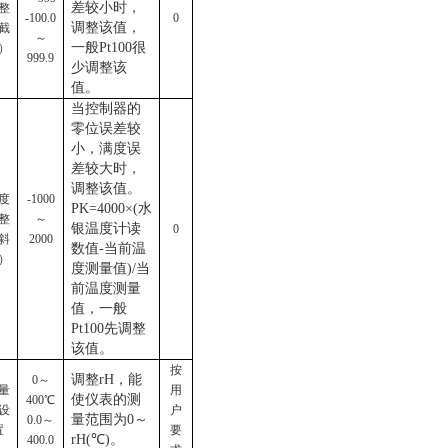
差较小时，
整
-100.0
0
调整该值，
截
～
一般
Pt100很
）
999.9
少调整该
值。
当控制器的
零位误差较
小，满度误
差较大时，
调整该值。
度
-1000
PK=4000×(水
整
～
银温度计读
0
斜
2000
数值-当前温
）
度测量值)/当
前温度测量
值，一般
Pt100先调整
该值。
按
调整
rH，能
0～
量
用
使仪表的测
400℃
设
户
量范围为0～
0.0～
置
要
rH(℃)。
400.0