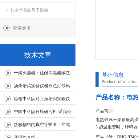
> 电热恒温鼓风干燥箱
查看更多
技术文章
干烤灭菌器：让耐高温器械在无水高温中重获无菌新生
基础信息
Product Information
扬州培英实验仪器双色灯鼓风干燥箱
产品名称：
电
感谢中科院对上海培因实验仪器的认可
产品简介：
中国中科院环境研究所 采我公司仪器300L人工气候箱 实验效果获高度评价
电热鼓风干燥箱最高温
热敏物料的真空守护者：立式真空干燥箱选购指南
3.超温报警时，蜂鸣
4．蜂鸣器鸣叫时可按
产品型号：DHG-9240
测温仪介绍