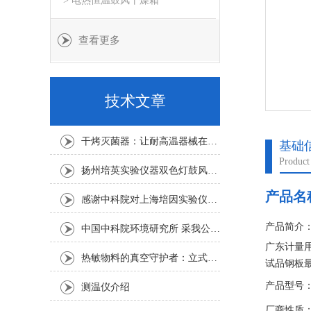
> 电热恒温鼓风干燥箱
查看更多
技术文章
干烤灭菌器：让耐高温器械在无水高温中重获无菌新生
基础
Product
扬州培英实验仪器双色灯鼓风干燥箱
产品名
感谢中科院对上海培因实验仪器的认可
产品简介
中国中科院环境研究所 采我公司仪器300L人工气候箱 实验效果获高度评价
广东计量
热敏物料的真空守护者：立式真空干燥箱选购指南
试品钢板
发物品，
产品型号：D
测温仪介绍
作时，箱
厂商性质