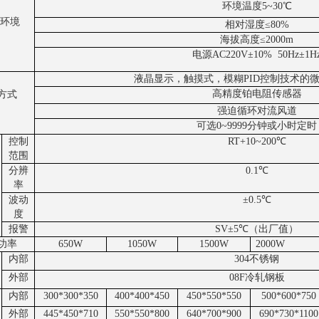
环境温度5~30℃
环境
相对湿度≤80%
海拔高度≤2000m
电源AC220V±10% 50Hz±1H
液晶显示，触摸式，模糊PID控制技术的
高精度铂电阻传感器
方式
强迫循环对流风道
可选0~9999分钟或小时定时
控制
RT+10~200℃
范围
分辨
0.1℃
率
波动
±0.5℃
度
报警
SV±5℃（出厂值）
功率
650W
1050W
1500W
2000W
内部
304不锈钢
外部
08F冷轧钢板
内部
300*300*350
400*400*450
450*550*550
500*600*750
外部
445*450*710
550*550*800
640*700*900
690*730*1100