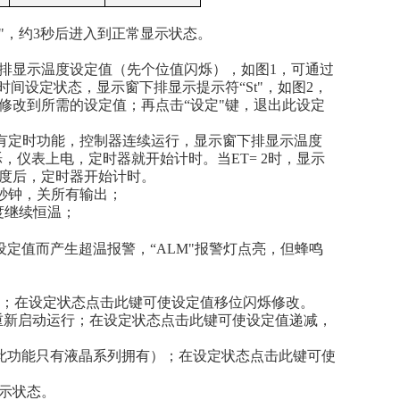
"，约
3
秒后进入到正常显示状态。
上排显示温度设定值（先个位值闪烁），如图
1
，可通过
时间设定状态，显示窗下排显示提示符“
St
"，如图
2
，
修改到所需的设定值；再点击“设定"键，退出此设定
没有定时功能，控制器连续运行，显示窗下排显示温度
烁，仪表上电，定时器就开始计时。当
ET= 2
时，显示
度后，定时器开始计时。
秒钟，关所有输出；
度继续恒温；
设定值而产生超温报警，“
ALM
"报警灯点亮，但蜂鸣
整定；在设定状态点击此键可使设定值移位闪烁修改。
重新启动运行；在设定状态点击此键可使设定值递减，
（此功能只有液晶系列拥有）；在设定状态点击此键可使
示状态。