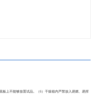
的底板上不能够放置试品。（6）干燥箱内严禁放入易燃、易挥
转，开启加热电源，干燥箱即可以进入工作的状态。（8）工