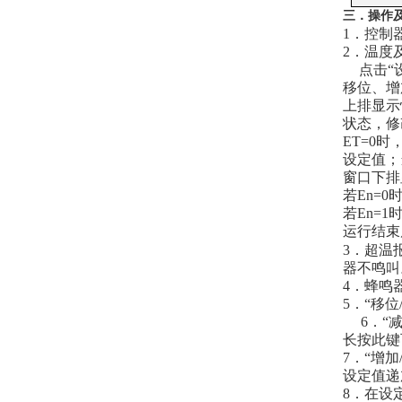
三．
操作
1．控制
2．温度
点击“
移位、增
上排显示
状态，修
ET=0
设定值；
窗口下排
若En=
若En=
运行结束
3．超温
器不鸣叫
4．蜂鸣
5．“移
6．“减
长按此键
7．“增
设定值递
8．在设