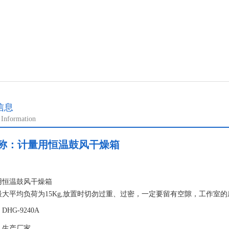
信息
 Information
称：
计量用恒温鼓风干燥箱
：
用恒温鼓风干燥箱
最大平均负荷为15Kg,放置时切勿过重、过密，一定要留有空隙，工作室
以防止爆炸。（7）通上电源，绿色指示灯亮，开启鼓风开关，鼓风电机运
HG-9240A
门不要经常打开会影响恒温场。
：生产厂家