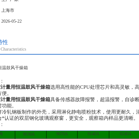
：上海市
26-05-22
特性
Characteristics
：
东
计量用恒温鼓风干燥箱
选用高性能的CPU处理芯片和高灵敏，
方便。
东
计量用恒温鼓风干燥箱
具备传感器故障报警，超温报警，自诊断
时功能。
 良好冷轧钢板制作的外壳，采用淋化静电喷粉技术，使用更耐久，
 符合*认证的双层钢化玻璃观察窗，更安全，观察箱内样品更清晰。
：
号
9070A
9140A
9240A
9030A