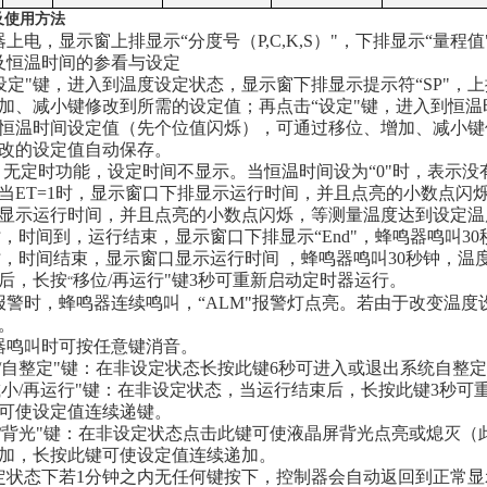
及使用方法
器上电，显示窗上排显示“分度号（
P,C,K,S
）"，下排显示“量程值
及恒温时间的参看与设定
设定"键，进入到温度设定状态，显示窗下排显示提示符“
SP
"，
加、减小键修改到所需的设定值；再点击“设定"键，进入到恒温
恒温时间设定值（先个位值闪烁），可通过移位、增加、减小键
改的设定值自动保存。
时，无定时功能，设定时间不显示。当恒温时间设为“
0
"时，表示
当
ET=1
时，显示窗口下排显示运行时间，并且点亮的小数点闪
显示运行时间，并且点亮的小数点闪烁，等测量温度达到设定温
0时，时间到，运行结束，显示窗口下排显示“
End
"，蜂鸣器鸣叫
30
1时，时间结束，显示窗口显示运行时间 ，蜂鸣器鸣叫
30
秒钟，温
后，长按
移位
/
再运行"键
3
秒可重新启动定时器运行。
“
报警时，蜂鸣器连续鸣叫，“
ALM
"报警灯点亮。若由于改变温度
。
器鸣叫时可按任意键消音。
位/自整定"键：在非设定状态长按此键6秒可进入或退出系统自
小/再运行"键：在非设定状态，当运行结束后，长按此键3秒可
可使设定值连续递键。
加/背光"键：在非设定状态点击此键可使液晶屏背光点亮或熄灭
加，长按此键可使设定值连续递加。
定状态下若
1
分钟之内无任何键按下，控制器会自动返回到正常显