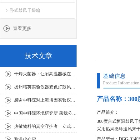
> 卧式鼓风干燥箱
查看更多
技术文章
干烤灭菌器：让耐高温器械在无水高温中重获无菌新生
基础信息
Product Information
扬州培英实验仪器双色灯鼓风干燥箱
产品名称：
30
感谢中科院对上海培因实验仪器的认可
产品简介：
中国中科院环境研究所 采我公司仪器300L人工气候箱 实验效果获高度评价
300度台式恒温鼓风干
热敏物料的真空守护者：立式真空干燥箱选购指南
采用热风循环送风来
热管上，形成了热风
产品型号：DGG-9140
测温仪介绍