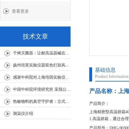
查看更多
技术文章
干烤灭菌器：让耐高温器械在无水高温中重获无菌新生
扬州培英实验仪器双色灯鼓风干燥箱
基础信息
Product Information
感谢中科院对上海培因实验仪器的认可
中国中科院环境研究所 采我公司仪器300L人工气候箱 实验效果获高度评价
产品名称：
上海
热敏物料的真空守护者：立式真空干燥箱选购指南
产品简介：
上海精密型高温烘箱4
测温仪介绍
1.高温烘箱，通过合
1、工作室采用良好钢
产品型号：DHG-9030